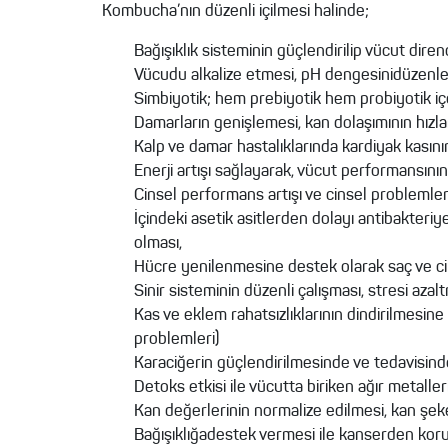
Kombucha’nın düzenli içilmesi halinde;
Bağışıklık sisteminin güçlendirilip vücut direnc
Vücudu alkalize etmesi, pH dengesinidüzenl
Simbiyotik; hem prebiyotik hem probiyotik içe
Damarların genişlemesi, kan dolaşımının hızla
Kalp ve damar hastalıklarında kardiyak kasın
Enerji artışı sağlayarak, vücut performansının
Cinsel performans artışı ve cinsel problemle
İçindeki asetik asitlerden dolayı antibakteri
olması,
Hücre yenilenmesine destek olarak saç ve cil
Sinir sisteminin düzenli çalışması, stresi a
Kas ve eklem rahatsızlıklarının dindirilmesine 
problemleri)
Karaciğerin güçlendirilmesinde ve tedavisin
Detoks etkisi ile vücutta biriken ağır metalleri
Kan değerlerinin normalize edilmesi, kan şek
Bağışıklığadestek vermesi ile kanserden koru