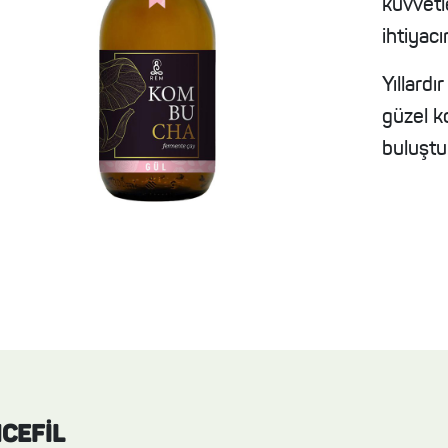
kuvvetle
ihtiyac
Yıllardı
güzel k
buluştu
CEFİL