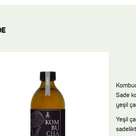
DE
Kombuch
Sade ko
yeşil ça
Yeşil ç
sadelikt