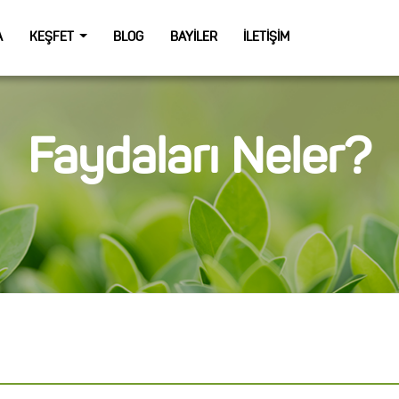
A
KEŞFET
BLOG
BAYILER
İLETIŞIM
Faydaları Neler?