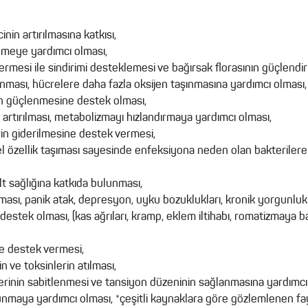
inin artırılmasına katkısı,
emeye yardımcı olması,
rmesi ile sindirimi desteklemesi ve bağırsak florasının güçlendi
nması, hücrelere daha fazla oksijen taşınmasına yardımcı olması,
ın güçlenmesine destek olması,
 artırılması, metabolizmayı hızlandırmaya yardımcı olması,
rin giderilmesine destek vermesi,
yel özellik taşıması sayesinde enfeksiyona neden olan bakteriler
t sağlığına katkıda bulunması,
zaltması, panik atak, depresyon, uyku bozuklukları, kronik yorgu
destek olması, (kas ağrıları, kramp, eklem iltihabı, romatizmaya bağ
de destek vermesi,
n ve toksinlerin atılması,
erinin sabitlenmesi ve tansiyon düzeninin sağlanmasına yardımcı
nmaya yardımcı olması, *çeşitli kaynaklara göre gözlemlenen fay