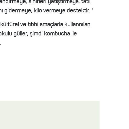
ndirmeye, sinirleri yatıştırmaya, tatlı
ını gidermeye, kilo vermeye destektir. *
r kültürel ve tıbbi amaçlarla kullannılan
okulu güller, şimdi kombucha ile
.