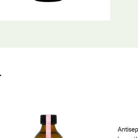
L
Antisept