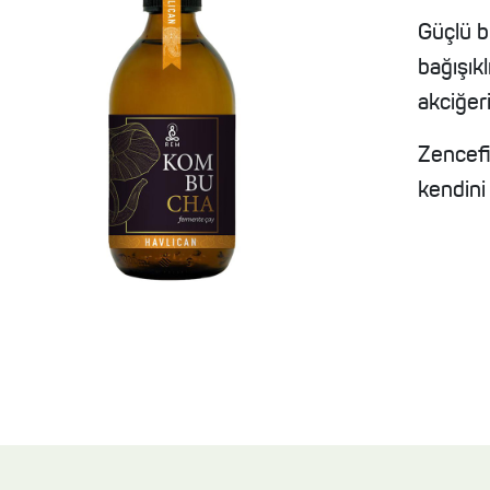
Güçlü bi
bağışıkl
akciğer
Zencefil
kendini