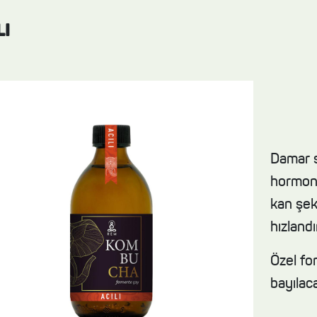
LI
Damar s
hormonu
kan şek
hızland
Özel fo
bayılac