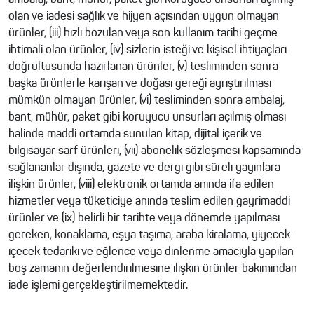
ambalaj, bant, mühür, paket gibi koruyucu unsurları açılmış
olan ve iadesi sağlık ve hijyen açısından uygun olmayan
ürünler, (iii) hızlı bozulan veya son kullanım tarihi geçme
ihtimali olan ürünler, (iv) sizlerin isteği ve kişisel ihtiyaçları
doğrultusunda hazırlanan ürünler, (v) tesliminden sonra
başka ürünlerle karışan ve doğası gereği ayrıştırılması
mümkün olmayan ürünler, (vi) tesliminden sonra ambalaj,
bant, mühür, paket gibi koruyucu unsurları açılmış olması
halinde maddi ortamda sunulan kitap, dijital içerik ve
bilgisayar sarf ürünleri, (vii) abonelik sözleşmesi kapsamında
sağlananlar dışında, gazete ve dergi gibi süreli yayınlara
ilişkin ürünler, (viii) elektronik ortamda anında ifa edilen
hizmetler veya tüketiciye anında teslim edilen gayrimaddi
ürünler ve (ix) belirli bir tarihte veya dönemde yapılması
gereken, konaklama, eşya taşıma, araba kiralama, yiyecek-
içecek tedariki ve eğlence veya dinlenme amacıyla yapılan
boş zamanın değerlendirilmesine ilişkin ürünler bakımından
iade işlemi gerçekleştirilmemektedir.